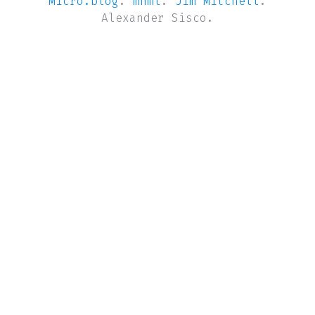
Micro.blog
.
mnml
.
Jim Mitchell
.
Alexander Sisco.