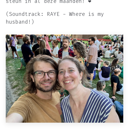
steun in al deze maanden! ❤️
(Soundtrack: RAYE - Where is my
husband!)