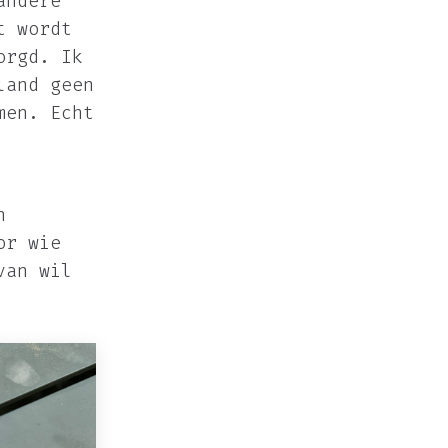
andere
t wordt
orgd. Ik
land geen
men. Echt
n
or wie
van wil