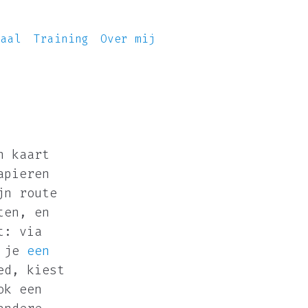
iaal
Training
Over mij
n kaart
apieren
jn route
ten, en
t: via
 je
een
ed, kiest
ok een