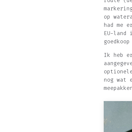
route (d
markerin
op water
had me e
EU-land 
goedkoop
Ik heb e
aangegev
optionel
nog wat 
meepakke