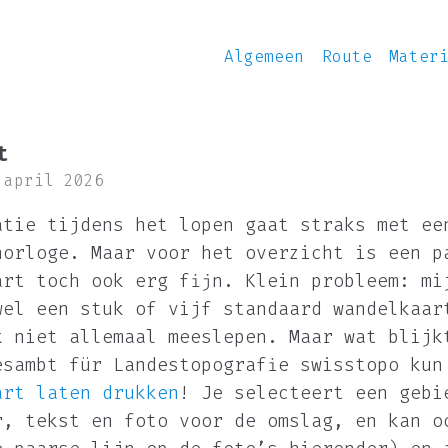
Algemeen
Route
Mater
t
 april 2026
atie tijdens het lopen gaat straks met ee
horloge. Maar voor het overzicht is een p
art toch ook erg fijn. Klein probleem: mi
wel een stuk of vijf standaard wandelkaar
k niet allemaal meeslepen. Maar wat blijk
esambt für Landestopografie swisstopo
kun
art laten drukken
! Je selecteert een gebi
r, tekst en foto voor de omslag, en kan o