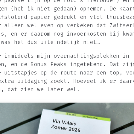
e paarse lijn op de foto’s hieronder) en 
gen (heb ik niet gedaan) opnemen. De kaar
afstotend papier gedrukt en vlot thuisbez
r alleen wel even op verkeken dat Zwitser
is, en er daarom nog invoerkosten bij kwa
 was het dus uiteindelijk niet…
r inmiddels mijn overnachtingsplekken in
en, en de
Bonus Peaks
ingetekend. Dat zij
e uitstapjes op de route naar een top, vo
extra uitdaging zoekt. Hoeveel ik er daar
n, dat zien we later wel.