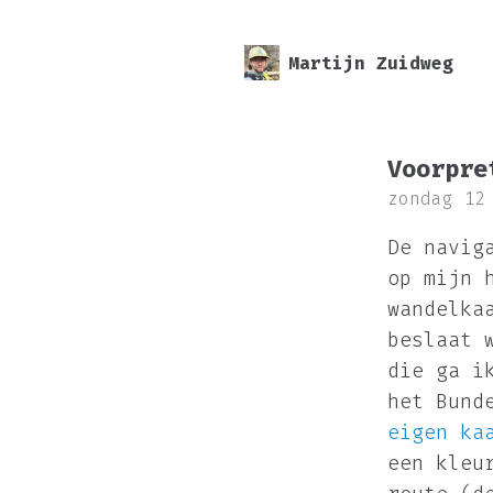
Martijn Zuidweg
Voorpre
zondag 12
De navig
op mijn 
wandelka
beslaat 
die ga i
het
Bund
eigen ka
een kleu