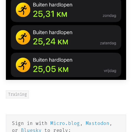
Training
Sign in with
Micro.blog
,
Mastodon
,
or
Bluesky
to reply: