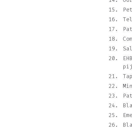
Oo
Pe
Te
Pa
Co
Sa
EH
pi
Ta
Mi
Pa
Bl
Em
Bl