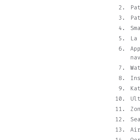
Pa
Pa
Sm
La
Ap
na
Wa
In
Ka
Ul
Zo
Se
Ai