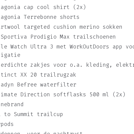
tagonia cap cool shirt (2x)
tagonia Terrebonne shorts
artwool targeted cushion merino sokken
 Sportiva Prodigio Max trailschoenen
ple Watch Ultra 3 met WorkOutDoors app vo
vigatie
terdichte zakjes voor o.a. kleding, elekt
stinct XX 20 trailrugzak
tadyn Befree waterfilter
timate Direction softflasks 500 ml (2x)
nnebrand
a to Summit trailcup
rpods