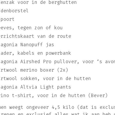
kenzak voor in de berghutten
ndenborstel
spoort
eeves, tegen zon of kou
erzichtskaart van de route
tagonia Nanopuff jas
lader, kabels en powerbank
tagonia Airshed Pro pullover, voor ‘s avo
artwool merino boxer (2x)
artwool sokken, voor in de hutten
tagonia Altvia Light pants
rino t-shirt, voor in de hutten (Bever)
men weegt ongeveer 4,5 kilo (dat is exclu
 repen en exclusief alles wat ik aan heb 