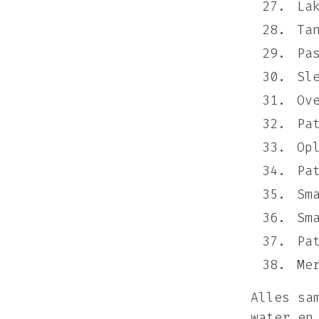
La
Ta
Pa
Sl
Ov
Pa
Op
Pa
Sm
Sm
Pa
Me
Alles sa
water en