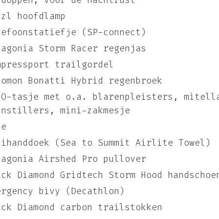
rdoppen, voor de nachtrust
tzl hoofdlamp
lefoonstatiefje (SP-connect)
tagonia Storm Racer regenjas
mpressport trailgordel
lomon Bonatti Hybrid regenbroek
BO-tasje met o.a. blarenpleisters, mitell
jnstillers, mini-zakmesje
pe
nihanddoek (Sea to Summit Airlite Towel)
tagonia Airshed Pro pullover
ack Diamond Gridtech Storm Hood handschoe
ergency bivy (Decathlon)
ack Diamond carbon trailstokken