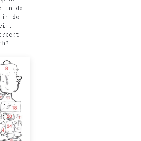
k in de
 in de
ein.
breekt
ch?