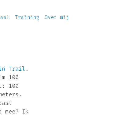
iaal
Training
Over mij
in Trail
.
im 100
t: 100
meters.
past
d mee? Ik