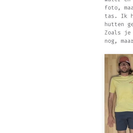
foto, ma
tas. Ik 
hutten g
Zoals je
nog, maa