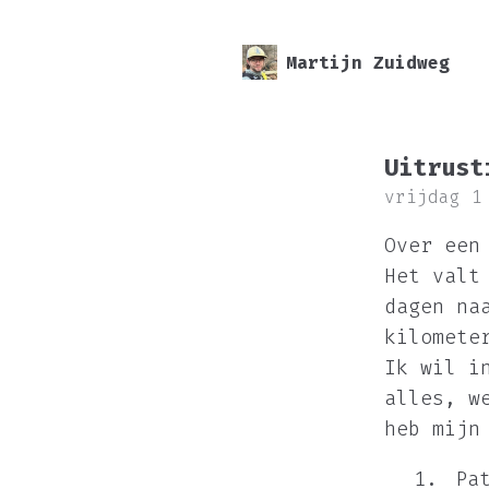
Martijn Zuidweg
Uitrust
vrijdag 1
Over een
Het valt
dagen na
kilomete
Ik wil i
alles, w
heb mijn
Pa